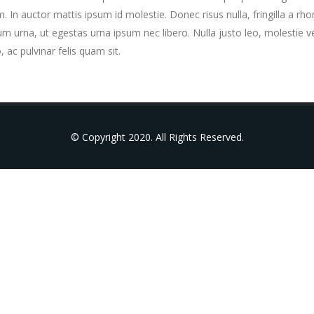
m. In auctor mattis ipsum id molestie. Donec risus nulla, fringilla a 
um urna, ut egestas urna ipsum nec libero. Nulla justo leo, molestie 
o, ac pulvinar felis quam sit.
© Copyright 2020. All Rights Reserved.