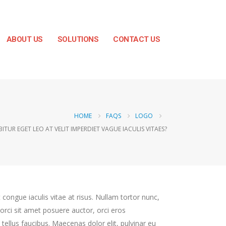
ABOUT US
SOLUTIONS
CONTACT US
HOME
FAQS
LOGO
ITUR EGET LEO AT VELIT IMPERDIET VAGUE IACULIS VITAES?
t congue iaculis vitae at risus. Nullam tortor nunc,
orci sit amet posuere auctor, orci eros
ellus faucibus. Maecenas dolor elit, pulvinar eu