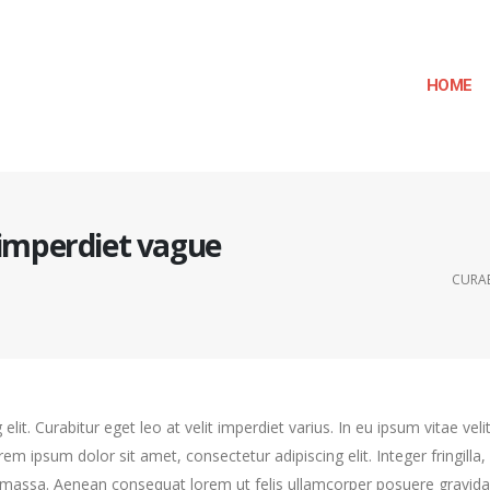
HOME
t imperdiet vague
CURAB
it. Curabitur eget leo at velit imperdiet varius. In eu ipsum vitae veli
 ipsum dolor sit amet, consectetur adipiscing elit. Integer fringilla, 
 massa. Aenean consequat lorem ut felis ullamcorper posuere gravida t